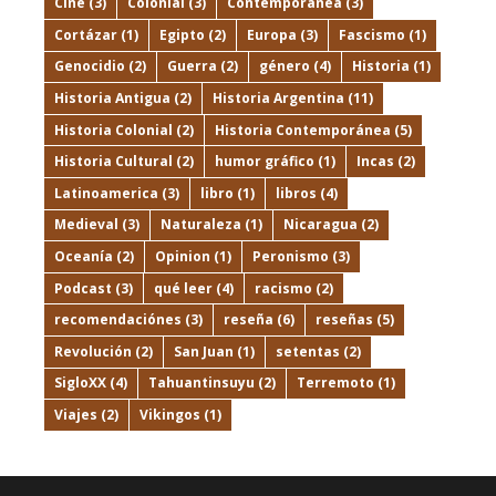
Cine
(3)
Colonial
(3)
Contemporánea
(3)
Cortázar
(1)
Egipto
(2)
Europa
(3)
Fascismo
(1)
Genocidio
(2)
Guerra
(2)
género
(4)
Historia
(1)
Historia Antigua
(2)
Historia Argentina
(11)
Historia Colonial
(2)
Historia Contemporánea
(5)
Historia Cultural
(2)
humor gráfico
(1)
Incas
(2)
Latinoamerica
(3)
libro
(1)
libros
(4)
Medieval
(3)
Naturaleza
(1)
Nicaragua
(2)
Oceanía
(2)
Opinion
(1)
Peronismo
(3)
Podcast
(3)
qué leer
(4)
racismo
(2)
recomendaciónes
(3)
reseña
(6)
reseñas
(5)
Revolución
(2)
San Juan
(1)
setentas
(2)
SigloXX
(4)
Tahuantinsuyu
(2)
Terremoto
(1)
Viajes
(2)
Vikingos
(1)