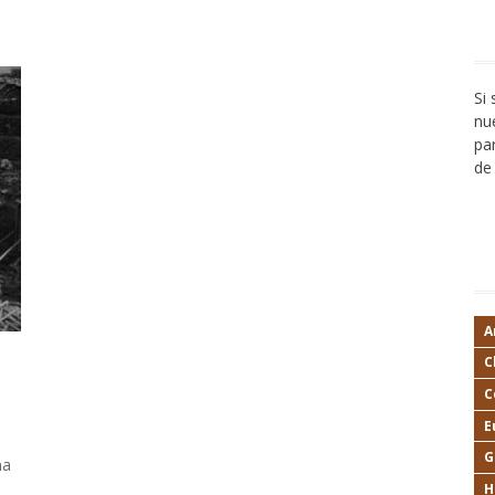
Si
nu
pa
de 
A
C
C
E
G
na
H