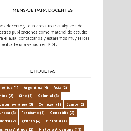
MENSAJE PARA DOCENTES
 sos docente y te interesa usar cualquiera de
estras publicaciones como material de estudio
ra el aula, contactanos y estaremos muy felices
facilitarte una versión en PDF.
ETIQUETAS
mérica
(1)
Argentina
(4)
Asia
(2)
hina
(2)
Cine
(3)
Colonial
(3)
ontemporánea
(3)
Cortázar
(1)
Egipto
(2)
uropa
(3)
Fascismo
(1)
Genocidio
(2)
uerra
(2)
género
(4)
Historia
(1)
istoria Antigua
(2)
Historia Argentina
(11)