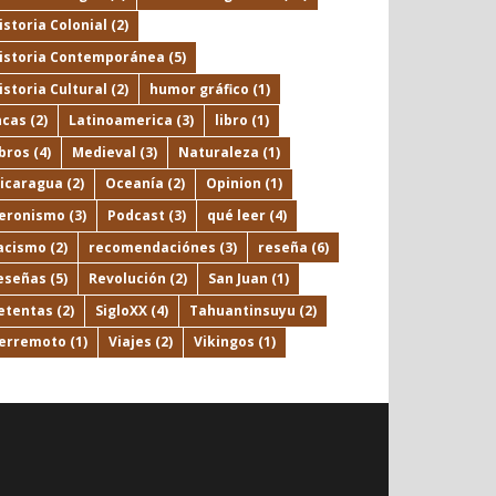
istoria Colonial
(2)
istoria Contemporánea
(5)
istoria Cultural
(2)
humor gráfico
(1)
ncas
(2)
Latinoamerica
(3)
libro
(1)
ibros
(4)
Medieval
(3)
Naturaleza
(1)
icaragua
(2)
Oceanía
(2)
Opinion
(1)
eronismo
(3)
Podcast
(3)
qué leer
(4)
acismo
(2)
recomendaciónes
(3)
reseña
(6)
eseñas
(5)
Revolución
(2)
San Juan
(1)
etentas
(2)
SigloXX
(4)
Tahuantinsuyu
(2)
erremoto
(1)
Viajes
(2)
Vikingos
(1)