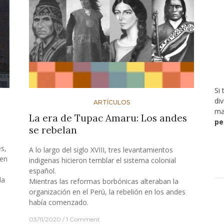
Si 
di
ARTÍCULOS
ma
La era de Tupac Amaru: Los andes
pe
se rebelan
es,
A lo largo del siglo XVIII, tres levantamientos
 en
indigenas hicieron temblar el sistema colonial
español.
da
Mientras las reformas borbónicas alteraban la
organización en el Perú, la rebelión en los andes
había comenzado.
03/11/2020
1 Comment