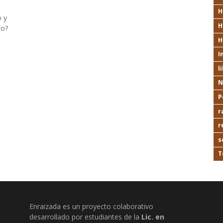
H
 y
H
io?
H
I
l
N
P
r
r
s
T
Enraizada es un proyecto colaborativo
desarrollado por estudiantes de la
Lic. en