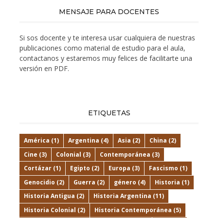
MENSAJE PARA DOCENTES
Si sos docente y te interesa usar cualquiera de nuestras
publicaciones como material de estudio para el aula,
contactanos y estaremos muy felices de facilitarte una
versión en PDF.
ETIQUETAS
América
(1)
Argentina
(4)
Asia
(2)
China
(2)
Cine
(3)
Colonial
(3)
Contemporánea
(3)
Cortázar
(1)
Egipto
(2)
Europa
(3)
Fascismo
(1)
Genocidio
(2)
Guerra
(2)
género
(4)
Historia
(1)
Historia Antigua
(2)
Historia Argentina
(11)
Historia Colonial
(2)
Historia Contemporánea
(5)