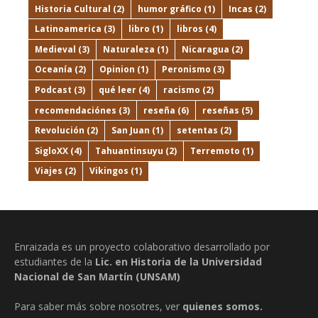
Historia Cultural
(2)
humor gráfico
(1)
Incas
(2)
Latinoamerica
(3)
libro
(1)
libros
(4)
Medieval
(3)
Naturaleza
(1)
Nicaragua
(2)
Oceanía
(2)
Opinion
(1)
Peronismo
(3)
Podcast
(3)
qué leer
(4)
racismo
(2)
recomendaciónes
(3)
reseña
(6)
reseñas
(5)
Revolución
(2)
San Juan
(1)
setentas
(2)
SigloXX
(4)
Tahuantinsuyu
(2)
Terremoto
(1)
Viajes
(2)
Vikingos
(1)
Enraizada es un proyecto colaborativo desarrollado por
estudiantes de la
Lic. en Historia de la Universidad
Nacional de San Martín (UNSAM)
Para saber más sobre nosotres, ver
quienes somos.