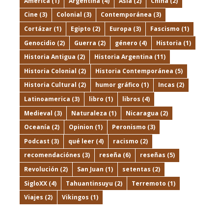
América
(1)
Argentina
(4)
Asia
(2)
China
(2)
Cine
(3)
Colonial
(3)
Contemporánea
(3)
Cortázar
(1)
Egipto
(2)
Europa
(3)
Fascismo
(1)
Genocidio
(2)
Guerra
(2)
género
(4)
Historia
(1)
Historia Antigua
(2)
Historia Argentina
(11)
Historia Colonial
(2)
Historia Contemporánea
(5)
Historia Cultural
(2)
humor gráfico
(1)
Incas
(2)
Latinoamerica
(3)
libro
(1)
libros
(4)
Medieval
(3)
Naturaleza
(1)
Nicaragua
(2)
Oceanía
(2)
Opinion
(1)
Peronismo
(3)
Podcast
(3)
qué leer
(4)
racismo
(2)
recomendaciónes
(3)
reseña
(6)
reseñas
(5)
Revolución
(2)
San Juan
(1)
setentas
(2)
SigloXX
(4)
Tahuantinsuyu
(2)
Terremoto
(1)
Viajes
(2)
Vikingos
(1)