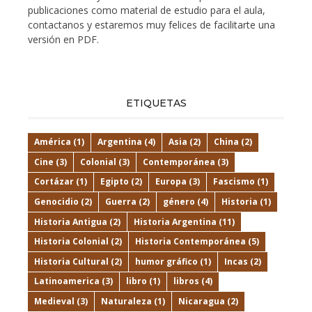
publicaciones como material de estudio para el aula,
contactanos y estaremos muy felices de facilitarte una
versión en PDF.
ETIQUETAS
América
(1)
Argentina
(4)
Asia
(2)
China
(2)
Cine
(3)
Colonial
(3)
Contemporánea
(3)
Cortázar
(1)
Egipto
(2)
Europa
(3)
Fascismo
(1)
Genocidio
(2)
Guerra
(2)
género
(4)
Historia
(1)
Historia Antigua
(2)
Historia Argentina
(11)
Historia Colonial
(2)
Historia Contemporánea
(5)
Historia Cultural
(2)
humor gráfico
(1)
Incas
(2)
Latinoamerica
(3)
libro
(1)
libros
(4)
Medieval
(3)
Naturaleza
(1)
Nicaragua
(2)