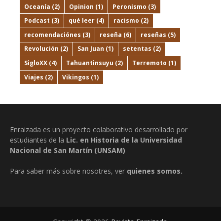
Oceanía
(2)
Opinion
(1)
Peronismo
(3)
Podcast
(3)
qué leer
(4)
racismo
(2)
recomendaciónes
(3)
reseña
(6)
reseñas
(5)
Revolución
(2)
San Juan
(1)
setentas
(2)
SigloXX
(4)
Tahuantinsuyu
(2)
Terremoto
(1)
Viajes
(2)
Vikingos
(1)
Enraizada es un proyecto colaborativo desarrollado por
estudiantes de la
Lic. en Historia de la Universidad
Nacional de San Martín (UNSAM)
Para saber más sobre nosotres, ver
quienes somos.