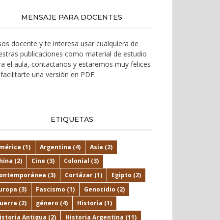
MENSAJE PARA DOCENTES
 sos docente y te interesa usar cualquiera de
estras publicaciones como material de estudio
ra el aula, contactanos y estaremos muy felices
facilitarte una versión en PDF.
ETIQUETAS
mérica
(1)
Argentina
(4)
Asia
(2)
hina
(2)
Cine
(3)
Colonial
(3)
ontemporánea
(3)
Cortázar
(1)
Egipto
(2)
uropa
(3)
Fascismo
(1)
Genocidio
(2)
uerra
(2)
género
(4)
Historia
(1)
istoria Antigua
(2)
Historia Argentina
(11)