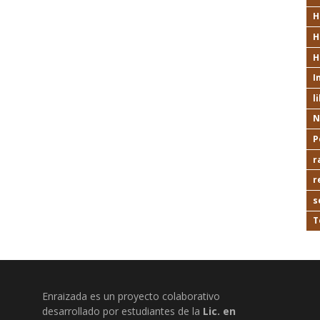
H
H
H
I
l
N
P
r
r
s
T
Enraizada es un proyecto colaborativo
desarrollado por estudiantes de la
Lic. en