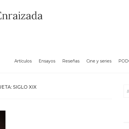
Enraizada
Artículos
Ensayos
Reseñas
Cine y series
POD
UETA:
SIGLO XIX
Bu