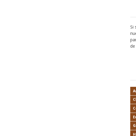
Si
nu
pa
de 
A
C
C
E
G
H