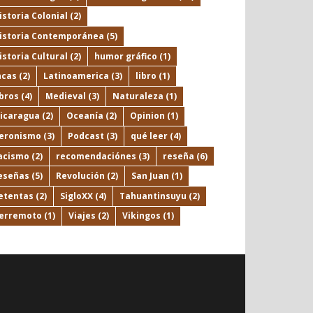
istoria Colonial
(2)
istoria Contemporánea
(5)
istoria Cultural
(2)
humor gráfico
(1)
ncas
(2)
Latinoamerica
(3)
libro
(1)
ibros
(4)
Medieval
(3)
Naturaleza
(1)
icaragua
(2)
Oceanía
(2)
Opinion
(1)
eronismo
(3)
Podcast
(3)
qué leer
(4)
acismo
(2)
recomendaciónes
(3)
reseña
(6)
eseñas
(5)
Revolución
(2)
San Juan
(1)
etentas
(2)
SigloXX
(4)
Tahuantinsuyu
(2)
erremoto
(1)
Viajes
(2)
Vikingos
(1)