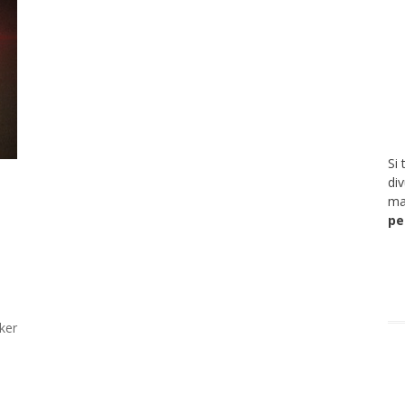
Si 
di
ma
pe
ker
s