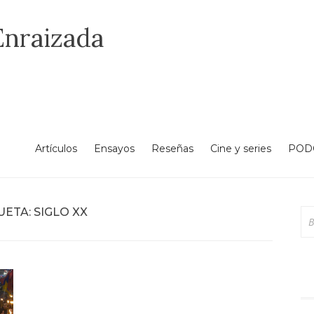
Enraizada
Artículos
Ensayos
Reseñas
Cine y series
POD
UETA:
SIGLO XX
Bu