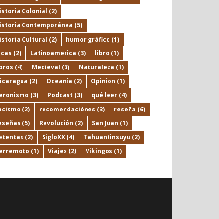
istoria Colonial
(2)
istoria Contemporánea
(5)
istoria Cultural
(2)
humor gráfico
(1)
ncas
(2)
Latinoamerica
(3)
libro
(1)
ibros
(4)
Medieval
(3)
Naturaleza
(1)
icaragua
(2)
Oceanía
(2)
Opinion
(1)
eronismo
(3)
Podcast
(3)
qué leer
(4)
acismo
(2)
recomendaciónes
(3)
reseña
(6)
eseñas
(5)
Revolución
(2)
San Juan
(1)
etentas
(2)
SigloXX
(4)
Tahuantinsuyu
(2)
erremoto
(1)
Viajes
(2)
Vikingos
(1)