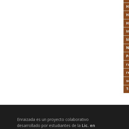
H
H
H
I
l
N
P
r
r
s
T
Enraizada es un proyecto colaborativo
desarrollado por estudiantes de la
Lic. en