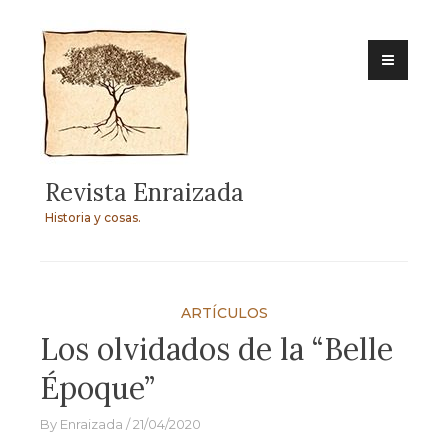
Skip
to
content
Revista Enraizada
Historia y cosas.
ARTÍCULOS
Los olvidados de la “Belle
Époque”
By
Enraizada
21/04/2020