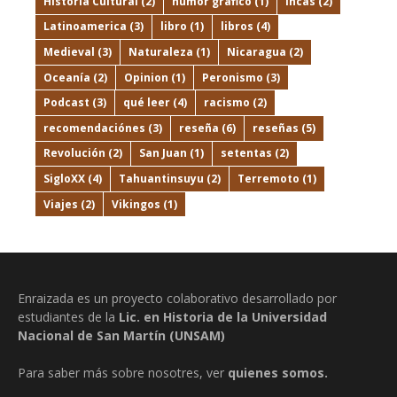
Historia Cultural
(2)
humor gráfico
(1)
Incas
(2)
Latinoamerica
(3)
libro
(1)
libros
(4)
Medieval
(3)
Naturaleza
(1)
Nicaragua
(2)
Oceanía
(2)
Opinion
(1)
Peronismo
(3)
Podcast
(3)
qué leer
(4)
racismo
(2)
recomendaciónes
(3)
reseña
(6)
reseñas
(5)
Revolución
(2)
San Juan
(1)
setentas
(2)
SigloXX
(4)
Tahuantinsuyu
(2)
Terremoto
(1)
Viajes
(2)
Vikingos
(1)
Enraizada es un proyecto colaborativo desarrollado por
estudiantes de la
Lic. en Historia de la Universidad
Nacional de San Martín (UNSAM)
Para saber más sobre nosotres, ver
quienes somos.