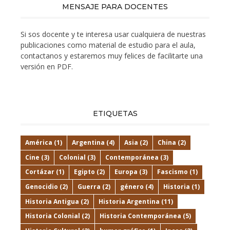
MENSAJE PARA DOCENTES
Si sos docente y te interesa usar cualquiera de nuestras
publicaciones como material de estudio para el aula,
contactanos y estaremos muy felices de facilitarte una
versión en PDF.
ETIQUETAS
América
(1)
Argentina
(4)
Asia
(2)
China
(2)
Cine
(3)
Colonial
(3)
Contemporánea
(3)
Cortázar
(1)
Egipto
(2)
Europa
(3)
Fascismo
(1)
Genocidio
(2)
Guerra
(2)
género
(4)
Historia
(1)
Historia Antigua
(2)
Historia Argentina
(11)
Historia Colonial
(2)
Historia Contemporánea
(5)