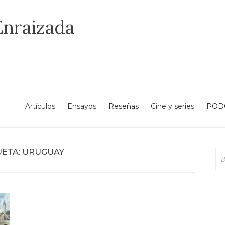
Enraizada
Artículos
Ensayos
Reseñas
Cine y series
POD
UETA:
URUGUAY
Bu