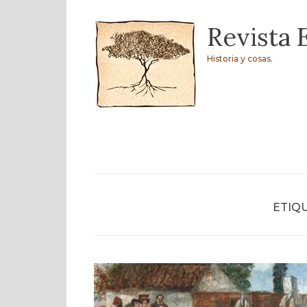
Skip
Revista 
to
content
Historia y cosas.
ETIQ