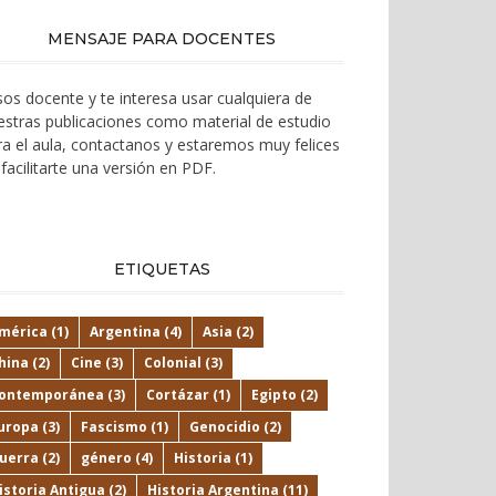
MENSAJE PARA DOCENTES
 sos docente y te interesa usar cualquiera de
estras publicaciones como material de estudio
ra el aula, contactanos y estaremos muy felices
facilitarte una versión en PDF.
ETIQUETAS
mérica
(1)
Argentina
(4)
Asia
(2)
hina
(2)
Cine
(3)
Colonial
(3)
ontemporánea
(3)
Cortázar
(1)
Egipto
(2)
uropa
(3)
Fascismo
(1)
Genocidio
(2)
uerra
(2)
género
(4)
Historia
(1)
istoria Antigua
(2)
Historia Argentina
(11)