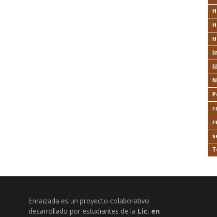
H
H
H
I
l
N
P
r
r
s
T
Enraizada es un proyecto colaborativo
desarrollado por estudiantes de la
Lic. en