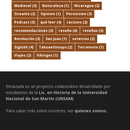
Medieval
(3)
Naturaleza
(1)
Nicaragua
(2)
Oceanía
(2)
Opinion
(1)
Peronismo
(3)
Podcast
(3)
qué leer
(4)
racismo
(2)
recomendaciónes
(3)
reseña
(6)
reseñas
(5)
Revolución
(2)
San Juan
(1)
setentas
(2)
SigloXX
(4)
Tahuantinsuyu
(2)
Terremoto
(1)
Viajes
(2)
Vikingos
(1)
Enraizada es un proyecto colaborativo desarrollado por
estudiantes de la
Lic. en Historia de la Universidad
Nacional de San Martín (UNSAM)
Para saber más sobre nosotres, ver
quienes somos.