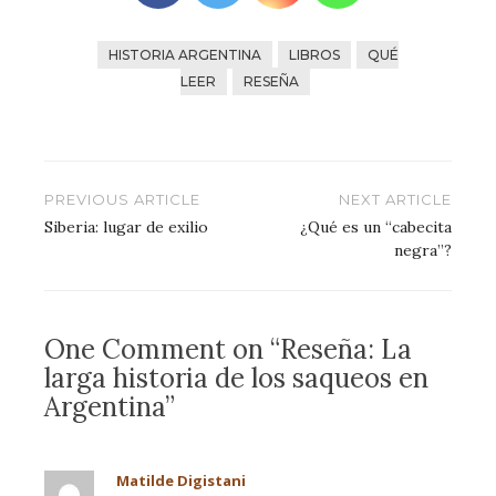
HISTORIA ARGENTINA
LIBROS
QUÉ
LEER
RESEÑA
Navegación
PREVIOUS ARTICLE
NEXT ARTICLE
de
Siberia: lugar de exilio
¿Qué es un “cabecita
negra”?
entradas
One Comment on “Reseña: La
larga historia de los saqueos en
Argentina”
Matilde Digistani