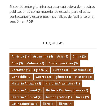
Si sos docente y te interesa usar cualquiera de nuestras
publicaciones como material de estudio para el aula,
contactanos y estaremos muy felices de facilitarte una
versión en PDF.
ETIQUETAS
América
(1)
Argentina
(4)
Asia
(2)
China
(2)
Cine
(3)
Colonial
(3)
Contemporánea
(3)
Cortázar
(1)
Egipto
(2)
Europa
(3)
Fascismo
(1)
Genocidio
(2)
Guerra
(2)
género
(4)
Historia
(1)
Historia Antigua
(2)
Historia Argentina
(11)
Historia Colonial
(2)
Historia Contemporánea
(5)
Historia Cultural
(2)
humor gráfico
(1)
Incas
(2)
Latinoamerica
(3)
libro
(1)
libros
(4)